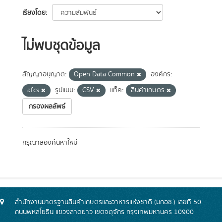
เรียงโดย
ไม่พบชุดข้อมูล
สัญญาอนุญาต:
Open Data Common
องค์กร:
afcs
รูปแบบ:
CSV
แท็ค:
สินค้าเกษตร
กรองผลลัพธ์
กรุณาลองค้นหาใหม่
สำนักงานมาตรฐานสินค้าเกษตรและอาหารแห่งชาติ (มกอช.) เลขที่ 50
ถนนพหลโยธิน แขวงลาดยาว เขตจตุจักร กรุงเทพมหานคร 10900