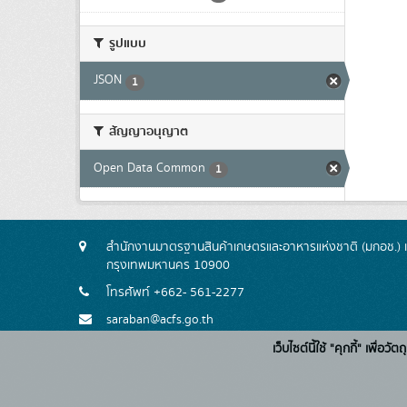
รูปแบบ
JSON
1
สัญญาอนุญาต
Open Data Common
1
สำนักงานมาตรฐานสินค้าเกษตรและอาหารแห่งชาติ (มกอช.) 
กรุงเทพมหานคร 10900
โทรศัพท์ +662- 561-2277
saraban@acfs.go.th
เว็บไซต์นี้ใช้ "คุกกี้" เพื