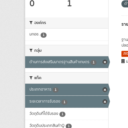
0
1
ด้
องค์กร
ราย
มกอช.
1
ฐาน
ปลอด
กลุ่ม
JS
ม
ด้านการส่งเสริมมาตรฐานสินค้าเกษตร
1
แท็ค
ประเภทอาหาร
1
ระยะเวลาการรับรอง
1
วัตถุดิบที่ได้รับรอง
1
วัตถุดิบประเภทสินค้าQ
1