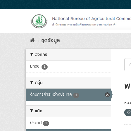
Skip
to
content
ชุดข้อมูล
องค์กร
มกอช.
1
กลุ่ม
พ
ด้านการค้าระหว่างประเทศ
1
หมว
แท็ค
ด้
ประเทศ
1