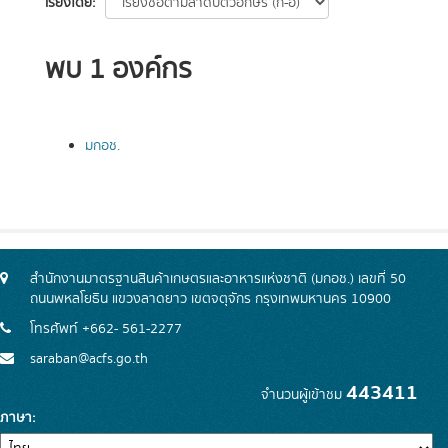
เรียงโดย
พบ 1 องค์กร
มกอช.
สำนักงานมาตรฐานสินค้าเกษตรและอาหารแห่งชาติ (มกอช.) เลขที่ 50
ถนนพหลโยธิน แขวงลาดยาว เขตจตุจักร กรุงเทพมหานคร 10900
โทรศัพท์ +662- 561-2277
saraban@acfs.go.th
443411
จำนวนผู้เข้าชม
ภาษา