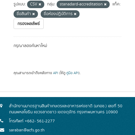
รูปแบบ:
CSV
กลุ่ม:
stanadard-accreditation
แท็ค:
ชื่อสินค้า
ชื่อห้องปฏิบัติการ
กรองผลลัพธ์
กรุณาลองค้นหาใหม่
คุณสามารถเข้าถึงคลังทาง
API
(ให้ดู
คู่มือ API
).
สำนักงานมาตรฐานสินค้าเกษตรและอาหารแห่งชาติ (มกอช.) เลขที่ 50
ถนนพหลโยธิน แขวงลาดยาว เขตจตุจักร กรุงเทพมหานคร 10900
โทรศัพท์ +662- 561-2277
saraban@acfs.go.th