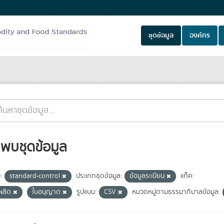
ชุดข้อมูล
องค์กร
่พบชุดข้อมูล
ม:
standard-control
ประเภทชุดข้อมูล:
ข้อมูลระเบียน
แท็ค:
้ผลิต
ใบอนุญาต
รูปแบบ:
CSV
หมวดหมู่ตามธรรมาภิบาลข้อมูล: