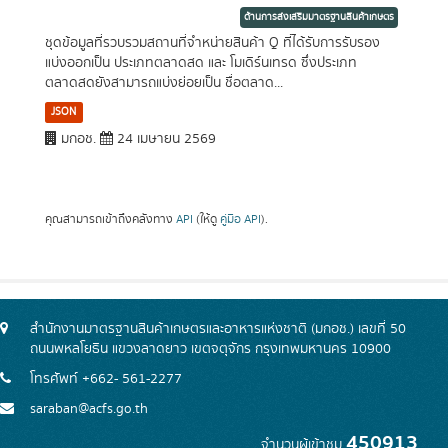
ด้านการส่งเสริมมาตรฐานสินค้าเกษตร
ชุดข้อมูลที่รวบรวมสถานที่จำหน่ายสินค้า Q ที่ได้รับการรับรอง
แบ่งออกเป็น ประเภทตลาดสด และ โมเดิร์นเทรด ซึ่งประเภท
ตลาดสดยังสามารถแบ่งย่อยเป็น ชื่อตลาด...
JSON
มกอช.
24 เมษายน 2569
คุณสามารถเข้าถึงคลังทาง
API
(ให้ดู
คู่มือ API
).
สำนักงานมาตรฐานสินค้าเกษตรและอาหารแห่งชาติ (มกอช.) เลขที่ 50
ถนนพหลโยธิน แขวงลาดยาว เขตจตุจักร กรุงเทพมหานคร 10900
โทรศัพท์ +662- 561-2277
saraban@acfs.go.th
450913
จำนวนผู้เข้าชม