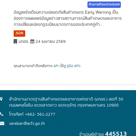
ด้านการค้าระหว่างประเทศ
ข้อมูลแจ้งเตือนความปลอดภัยสินค้าเกษตร Early Warning เป็น
ช่องทางเผยแพร่ข้อมูลข่าวสารสถานการณ์สินค้าเกษตรและอาหาร
การเปลี่ยนแปลงกฎระเบียบมาตรการของประเทศคู่ค้า...
JSON
มกอช.
24 เมษายน 2569
คุณสามารถเข้าถึงคลังทาง
API
(ให้ดู
คู่มือ API
).
สำนักงานมาตรฐานสินค้าเกษตรและอาหารแห่งชาติ (มกอช.) เลขที่ 50
ถนนพหลโยธิน แขวงลาดยาว เขตจตุจักร กรุงเทพมหานคร 10900
โทรศัพท์ +662- 561-2277
saraban@acfs.go.th
445513
จำนวนผู้เข้าชม