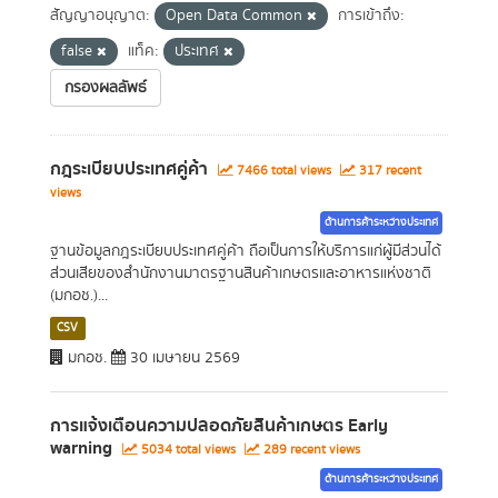
สัญญาอนุญาต:
Open Data Common
การเข้าถึง:
false
แท็ค:
ประเทศ
กรองผลลัพธ์
กฎระเบียบประเทศคู่ค้า
7466 total views
317 recent
views
ด้านการค้าระหว่างประเทศ
ฐานข้อมูลกฎระเบียบประเทศคู่ค้า ถือเป็นการให้บริการแก่ผู้มีส่วนได้
ส่วนเสียของสำนักงานมาตรฐานสินค้าเกษตรและอาหารแห่งชาติ
(มกอช.)...
CSV
มกอช.
30 เมษายน 2569
การแจ้งเตือนความปลอดภัยสินค้าเกษตร Early
warning
5034 total views
289 recent views
ด้านการค้าระหว่างประเทศ