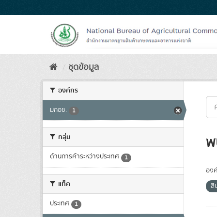
Skip
to
content
ชุดข้อมูล
องค์กร
มกอช.
1
กลุ่ม
พ
ด้านการค้าระหว่างประเทศ
1
องค
แท็ค
สิ
ประเทศ
1