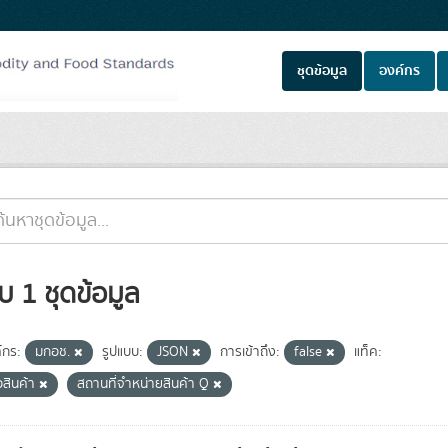
ชุดข้อมูล
องค์กร
บ 1 ชุดข้อมูล
์กร:
มกอช.
รูปแบบ:
JSON
การเข้าถึง:
false
แท็ค:
่อสินค้า
สถานที่จำหน่ายสินค้า Q