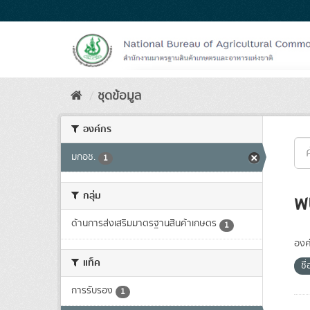
Skip
to
content
ชุดข้อมูล
องค์กร
มกอช.
1
กลุ่ม
พ
ด้านการส่งเสริมมาตรฐานสินค้าเกษตร
1
องค
แท็ค
ชื
การรับรอง
1