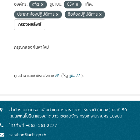
องค์กร:
afcs
รูปแบบ:
CSV
แท็ค:
ประเภทห้องปฏิบัติการ
ชื่อห้องปฏิบัติการ
กรองผลลัพธ์
กรุณาลองค้นหาใหม่
คุณสามารถเข้าถึงคลังทาง
API
(ให้ดู
คู่มือ API
).
สำนักงานมาตรฐานสินค้าเกษตรและอาหารแห่งชาติ (มกอช.) เลขที่ 50
ถนนพหลโยธิน แขวงลาดยาว เขตจตุจักร กรุงเทพมหานคร 10900
โทรศัพท์ +662- 561-2277
saraban@acfs.go.th