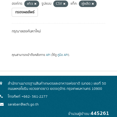
องค์กร:
afcs
รูปแบบ:
CSV
แท็ค:
ผู้ผลิต
กรองผลลัพธ์
กรุณาลองค้นหาใหม่
คุณสามารถเข้าถึงคลังทาง
API
(ให้ดู
คู่มือ API
).
สำนักงานมาตรฐานสินค้าเกษตรและอาหารแห่งชาติ (มกอช.) เลขที่ 50
ถนนพหลโยธิน แขวงลาดยาว เขตจตุจักร กรุงเทพมหานคร 10900
โทรศัพท์ +662- 561-2277
saraban@acfs.go.th
445261
จำนวนผู้เข้าชม