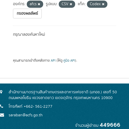
องค์กร:
afcs
รูปแบบ:
CSV
แท็ค:
Codex
กรองผลลัพธ์
กรุณาลองค้นหาใหม่
คุณสามารถเข้าถึงคลังทาง
API
(ให้ดู
คู่มือ API
).
สำนักงานมาตรฐานสินค้าเกษตรและอาหารแห่งชาติ (มกอช.) เลขที่ 50
ถนนพหลโยธิน แขวงลาดยาว เขตจตุจักร กรุงเทพมหานคร 10900
โทรศัพท์ +662- 561-2277
saraban@acfs.go.th
449666
จำนวนผู้เข้าชม