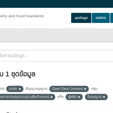
ชุดข้อมูล
องค์กร
บ 1 ชุดข้อมูล
์กร:
มกอช.
สัญญาอนุญาต:
Open Data Common
กลุ่ม:
้านการควบคุมมาตรฐานสินค้าเกษตร
แท็ค:
ผู้ผลิต
ใบอนุญาต