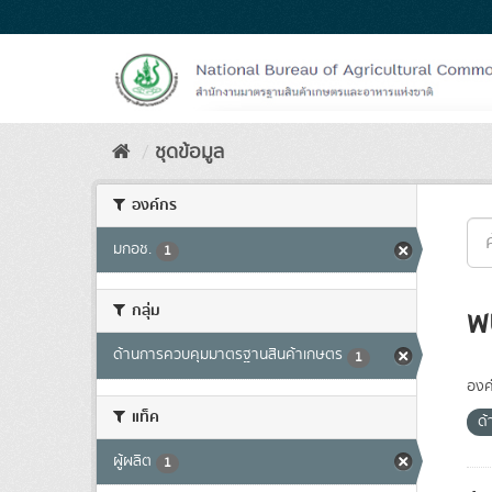
Skip
to
content
ชุดข้อมูล
องค์กร
มกอช.
1
กลุ่ม
พ
ด้านการควบคุมมาตรฐานสินค้าเกษตร
1
องค
แท็ค
ด
ผู้ผลิต
1