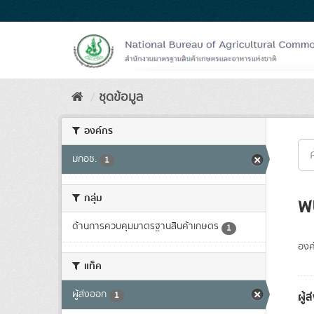
Skip
to
content
ชุดข้อมูล
องค์กร
มกอช.
1
กลุ่ม
พ
ด้านการควบคุมมาตรฐานสินค้าเกษตร
1
องค
แท็ค
ผู้ส่งออก
ผู้
1