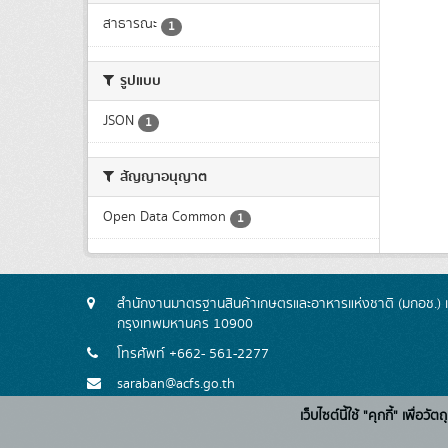
สาธารณะ
1
รูปแบบ
JSON
1
สัญญาอนุญาต
Open Data Common
1
สำนักงานมาตรฐานสินค้าเกษตรและอาหารแห่งชาติ (มกอช.) 
กรุงเทพมหานคร 10900
โทรศัพท์ +662- 561-2277
saraban@acfs.go.th
เว็บไซต์นี้ใช้ "คุกกี้" เพื