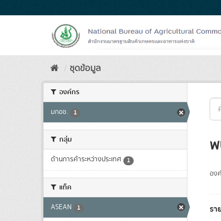
Skip
to
content
ชุดข้อมูล
องค์กร
มกอช.
1
กลุ่ม
พ
ด้านการค้าระหว่างประเทศ
1
องค
แท็ค
ASEAN
รา
1