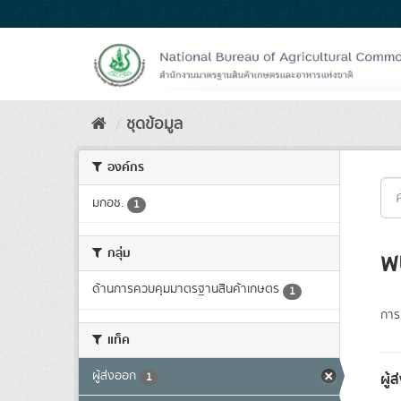
Skip
to
content
ชุดข้อมูล
องค์กร
มกอช.
1
กลุ่ม
พ
ด้านการควบคุมมาตรฐานสินค้าเกษตร
1
การเ
แท็ค
ผู้ส่งออก
ผู้
1