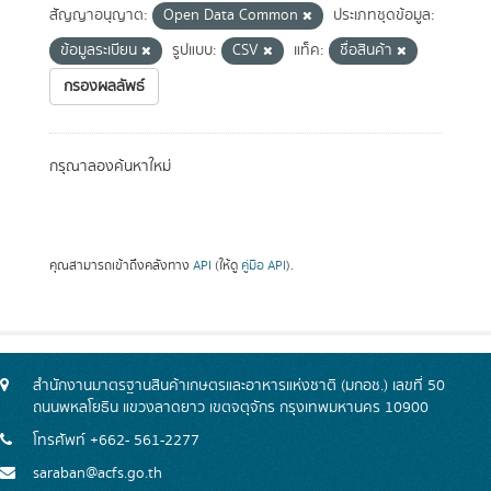
สัญญาอนุญาต:
Open Data Common
ประเภทชุดข้อมูล:
ข้อมูลระเบียน
รูปแบบ:
CSV
แท็ค:
ชื่อสินค้า
กรองผลลัพธ์
กรุณาลองค้นหาใหม่
คุณสามารถเข้าถึงคลังทาง
API
(ให้ดู
คู่มือ API
).
สำนักงานมาตรฐานสินค้าเกษตรและอาหารแห่งชาติ (มกอช.) เลขที่ 50
ถนนพหลโยธิน แขวงลาดยาว เขตจตุจักร กรุงเทพมหานคร 10900
โทรศัพท์ +662- 561-2277
saraban@acfs.go.th