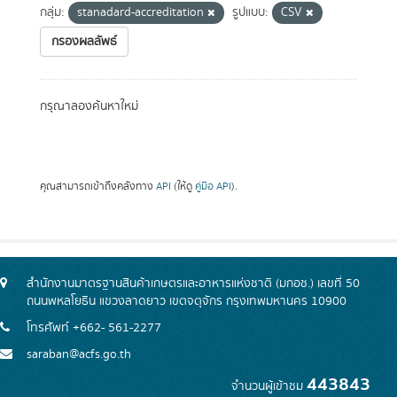
กลุ่ม:
stanadard-accreditation
รูปแบบ:
CSV
กรองผลลัพธ์
กรุณาลองค้นหาใหม่
คุณสามารถเข้าถึงคลังทาง
API
(ให้ดู
คู่มือ API
).
สำนักงานมาตรฐานสินค้าเกษตรและอาหารแห่งชาติ (มกอช.) เลขที่ 50
ถนนพหลโยธิน แขวงลาดยาว เขตจตุจักร กรุงเทพมหานคร 10900
โทรศัพท์ +662- 561-2277
saraban@acfs.go.th
443843
จำนวนผู้เข้าชม