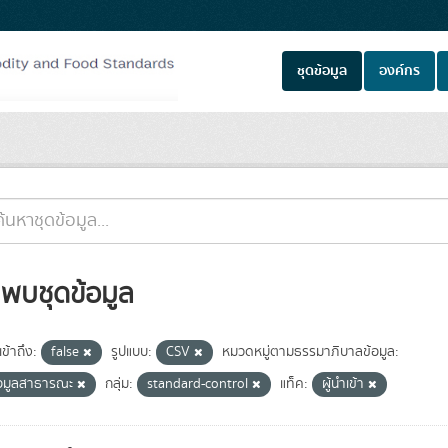
ชุดข้อมูล
องค์กร
่พบชุดข้อมูล
ข้าถึง:
false
รูปแบบ:
CSV
หมวดหมู่ตามธรรมาภิบาลข้อมูล:
้อมูลสาธารณะ
กลุ่ม:
standard-control
แท็ค:
ผู้นำเข้า