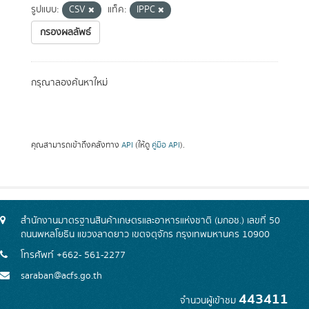
รูปแบบ:
CSV
แท็ค:
IPPC
กรองผลลัพธ์
กรุณาลองค้นหาใหม่
คุณสามารถเข้าถึงคลังทาง
API
(ให้ดู
คู่มือ API
).
สำนักงานมาตรฐานสินค้าเกษตรและอาหารแห่งชาติ (มกอช.) เลขที่ 50
ถนนพหลโยธิน แขวงลาดยาว เขตจตุจักร กรุงเทพมหานคร 10900
โทรศัพท์ +662- 561-2277
saraban@acfs.go.th
443411
จำนวนผู้เข้าชม