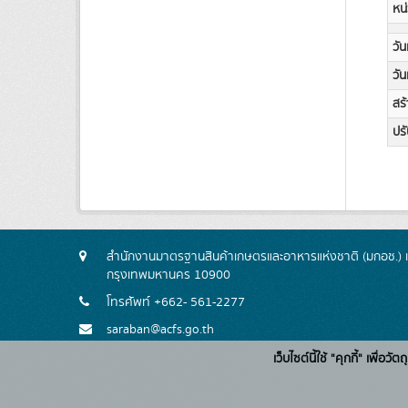
หน่
วัน
วัน
สร้
ปรั
สำนักงานมาตรฐานสินค้าเกษตรและอาหารแห่งชาติ (มกอช.) 
กรุงเทพมหานคร 10900
โทรศัพท์ +662- 561-2277
saraban@acfs.go.th
เว็บไซต์นี้ใช้ "คุกกี้" เพื