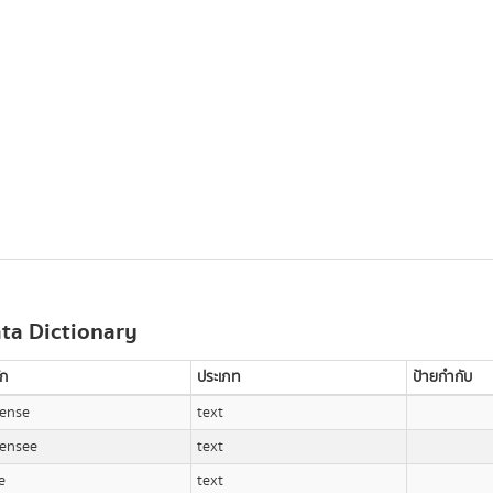
ta Dictionary
ัก
ประเภท
ป้ายกำกับ
cense
text
censee
text
e
text