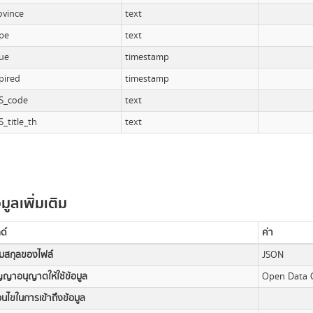
ovince
text
pe
text
sue
timestamp
pired
timestamp
S_code
text
S_title_th
text
อมูลเพิ่มเติม
ด์
ค่า
มสกุลของไฟล์
JSON
ญญาอนุญาตให้ใช้ข้อมูล
Open Data
่อนไขในการเข้าถึงข้อมูล