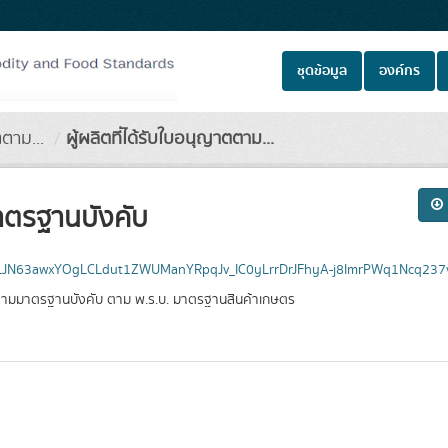
ชุดข้อมูล
องค์กร
ตตาม...
ผู้ผลิตที่ได้รับใบอนุญาตตาม...
มาตรฐานบังคับ
0d1LJN63awxYOgLCLdut1ZWUManYRpqJv_IC0yLrrDrJFhyA-j8ImrPWq1Ncq237
ษตรตามมาตรฐานบังคับ ตาม พ.ร.บ. มาตรฐานสินค้าเกษตร