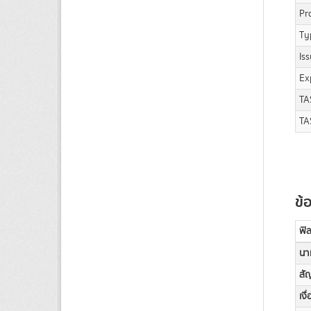
Pr
Ty
Is
Ex
TA
TA
ข้
ฟิล
นา
สั
เงื