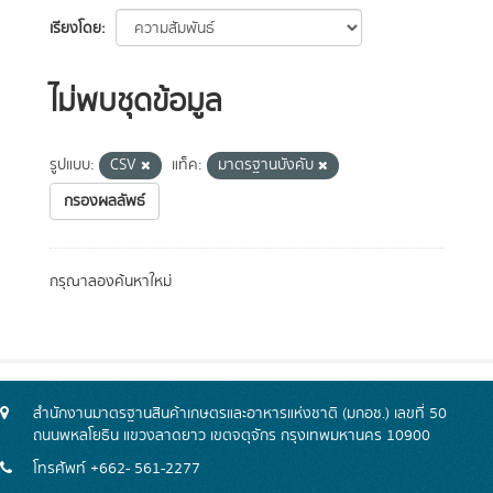
เรียงโดย
ไม่พบชุดข้อมูล
รูปแบบ:
CSV
แท็ค:
มาตรฐานบังคับ
กรองผลลัพธ์
กรุณาลองค้นหาใหม่
สำนักงานมาตรฐานสินค้าเกษตรและอาหารแห่งชาติ (มกอช.) เลขที่ 50
ถนนพหลโยธิน แขวงลาดยาว เขตจตุจักร กรุงเทพมหานคร 10900
โทรศัพท์ +662- 561-2277