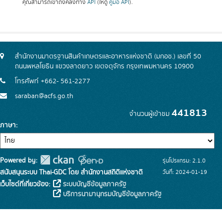
คุณสามารถเข้าถึงคลังทาง
API
(ให้ดู
คู่มือ API
).
สำนักงานมาตรฐานสินค้าเกษตรและอาหารแห่งชาติ (มกอช.) เลขที่ 50
ถนนพหลโยธิน แขวงลาดยาว เขตจตุจักร กรุงเทพมหานคร 10900
โทรศัพท์ +662- 561-2277
saraban@acfs.go.th
441813
จำนวนผู้เข้าชม
ภาษา
Powered by:
รุ่นโปรแกรม: 2.1.0
สนับสนุนระบบ Thai-GDC โดย สำนักงานสถิติแห่งชาติ
วันที่: 2024-01-19
เว็บไซต์ที่เกี่ยวข้อง:
ระบบบัญชีข้อมูลภาครัฐ
บริการนามานุกรมบัญชีข้อมูลภาครัฐ